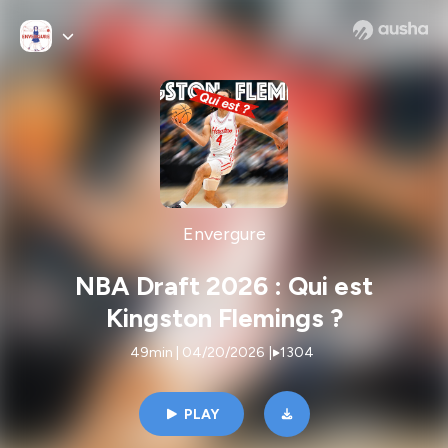
Envergure
NBA Draft 2026 : Qui est
Kingston Flemings ?
49min | 04/20/2026
|
1304
PLAY