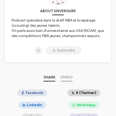
ABOUT ENVERGURE
Podcast spécialisé dans la draft NBA et le repérage
(scouting) des jeunes talents.
On parle aussi bien d'universitaires aux USA (NCAA), que
des compétitions FIBA jeunes, championnats espoirs,
G-League, Overtime Elite...
Subscribe
Hébergé par Ausha. Visitez
ausha.co/politique-de-
confidentialite
pour plus d'informations.
SHARE
EMBED
Facebook
X (Twitter)
LinkedIn
WhatsApp