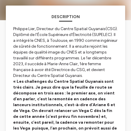
DESCRIPTION
Philippe Lier, Directeur du Centre Spatial Guyanais(CSG).
Diplômé de l’École Supérieure d’Électricité (SUPELEC). Il
a intégré le CNES, à Toulouse, en 1990 comme ingénieur
de sûreté de fonctionnement. Il a ensuite rejoint les
équipes de qualité image du CNES et a longtemps
travaillé sur différents programmes. Le 1er décembre
2023, il succède à Marie-Anne Clair, 1ère femme
française à avoir été Directrice du CSG, et devient
Directeur du Centre Spatial Guyanais.
« Les challenges du Centre Spatial Guyanais sont
très clairs. Je peux dire que la feuille de route se
décompose en trois axes : le premier axe, on vient
d’en parler, c’est la remontée en cadence des
lanceurs institutionnels, c’est-à-dire d’Ariane 6 et
de Vega. On devrait relancer un Vega C dès la fin
de cette année (c’est prévu fin novembre) et,
ensuite, c’est pareil, la cadence va remonter pour
les Vega puisque, l’an prochain, on prévoit aussi de