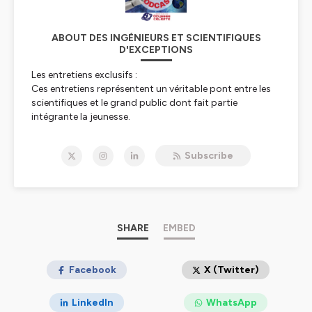
ABOUT DES INGÉNIEURS ET SCIENTIFIQUES
D'EXCEPTIONS
Les entretiens exclusifs :
Ces entretiens représentent un véritable pont entre les
scientifiques et le grand public dont fait partie
intégrante la jeunesse.
Vous y trouverez les leaders du spatial, de l’astronomie,
de l’aéronautique et des nanotechnologies mais aussi
Subscribe
des ingénieurs exceptionnel !
Les interviews d’exception sont aussi un écho du travail
de terrain que l’ensemble de notre équipe réalise chaque
jour sans relâche dans tous les milieux de notre société
sans aucune distinction.
Plus d'infos sur :
SHARE
EMBED
https://odysseeceleste.com/
Hébergé par Ausha. Visitez
Facebook
ausha.co/politique-de-
X (Twitter)
confidentialite
pour plus d'informations.
LinkedIn
WhatsApp