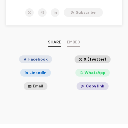
Vous y trouverez les leaders du spatial, de l’astronomie,
de l’aéronautique et des nanotechnologies mais aussi
Subscribe
des ingénieurs exceptionnel !
Les interviews d’exception sont aussi un écho du travail
de terrain que l’ensemble de notre équipe réalise chaque
jour sans relâche dans tous les milieux de notre société
sans aucune distinction.
Plus d'infos sur :
SHARE
EMBED
https://odysseeceleste.com/
Hébergé par Ausha. Visitez
Facebook
ausha.co/politique-de-
X (Twitter)
confidentialite
pour plus d'informations.
LinkedIn
WhatsApp
Email
Copy link