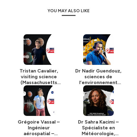
YOU MAY ALSO LIKE
Tristan Cavalier,
Dr Nadir Guendouz,
visiting science
sciences de
(Massachusetts
l’environnement
Institute of
(CNES/LATMOS)
Technology (MIT)
Grégoire Vassal –
Dr Sahra Kacimi –
Ingénieur
Spécialiste en
aérospatial –
Météorologie,