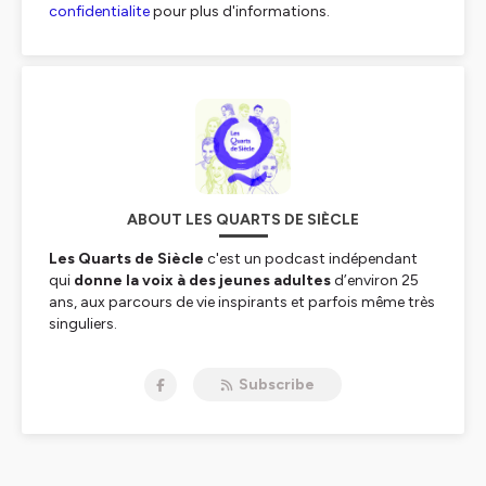
confidentialite
pour plus d'informations.
ABOUT LES QUARTS DE SIÈCLE
Les Quarts de Siècle
c'est un podcast indépendant
qui
donne la voix à des jeunes adultes
d’environ 25
ans, aux parcours de vie inspirants et parfois même très
singuliers.
Chaque lundi, un nouvel épisode nous embarque
sur le fleuve d’une nouvelle vie.
Subscribe
Il ou elle se raconte, à travers toutes ces choses qui l'ont
fait mais aussi défait, sculpté, aiguillé et parfois même
bouleversé.
À cette période de la vie où on se pose mille et une