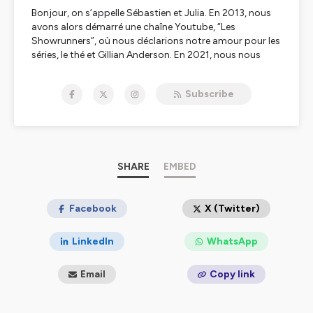
Bonjour, on s’appelle Sébastien et Julia. En 2013, nous
avons alors démarré une chaîne Youtube, “Les
Showrunners”, où nous déclarions notre amour pour les
séries, le thé et Gillian Anderson. En 2021, nous nous
sommes réveillés avec une envie de podcast.
Nous y aborderons toutes les séries que nous
Subscribe
regardons et espérons vous donner envie d’en regarder.
Comme d’habitude quoi. On ne sait faire que ça, aussi.
Hébergé par Ausha. Visitez
ausha.co/politique-de-
confidentialite
pour plus d'informations.
SHARE
EMBED
Facebook
X (Twitter)
LinkedIn
WhatsApp
Email
Copy link