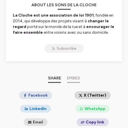
ABOUT LES SONS DE LA CLOCHE
La Cloche est une association de loi 1901
, fondée en
2014, qui développe des projets visant à
changer le
regard
porté sur le monde de la rue et à
encourager le
faire ensemble
entre voisins avec ou sans domicile.
Découvrez sur notre chaîne différentes émissions :
-La webradio
Radio Bitume
. Les personnes sans
Subscribe
domicile prennent la parole pour exprimer leurs
opinions, partager leurs talents et faire changer le
regard porté sur le monde de la rue.
-
Les podcasts "en vrac"
, pour découvrir plus
largement l'association et les activités proposées. Ces
podcasts sont réalisés par des personnes sans
SHARE
EMBED
domicile.
-
Parcours
, l'émission qui offre un autre regard sur la
ville et, on l'espère, un autre regard sur les personnes
Facebook
X (Twitter)
sans domicile. Un podcast produit par GroundControl,
en partenariat avec Usbeket Rica
LinkedIn
WhatsApp
Hébergé par Ausha. Visitez
ausha.co/politique-de-
Email
Copy link
confidentialite
pour plus d'informations.