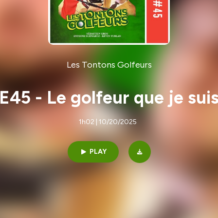
Les Tontons Golfeurs
E45 - Le golfeur que je sui
1h02 | 10/20/2025
PLAY