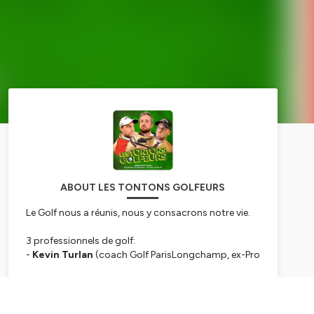
ABOUT LES TONTONS GOLFEURS
Le Golf nous a réunis, nous y consacrons notre vie.
3 professionnels de golf:
-
Kevin Turlan
(coach Golf ParisLongchamp, ex-Pro
Golf Tour),
-
Sébastien Gros
(Challenge Tour, ex-DP World
Subscribe
Tour)
-
Antoine Schwartz
(Schwartz Putting Academy