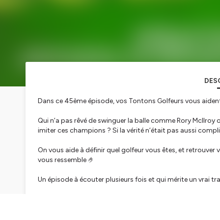
DES
Dans ce 45ème épisode, vos Tontons Golfeurs vous aident 
Qui n’a pas rêvé de swinguer la balle comme Rory Mcllroy 
imiter ces champions ? Si la vérité n’était pas aussi compl
On vous aide à définir quel golfeur vous êtes, et retrouver 
vous ressemble 🤌
Un épisode à écouter plusieurs fois et qui mérite un vrai trava
Merci à nos fidèles partenaires:
👉 lien vers @callawaygolfeu :
https://www.callawaygolf