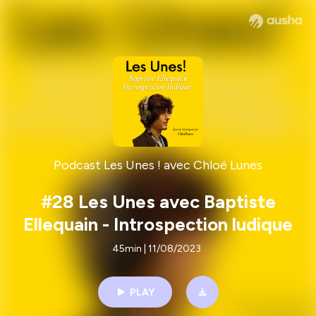
Podcast Les Unes ! avec Chloé Lunes
#28 Les Unes avec Baptiste
Ellequain - Introspection ludique
45min | 11/08/2023
PLAY