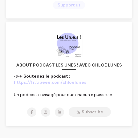
Support us
ABOUT PODCAST LES UNES ! AVEC CHLOÉ LUNES
📣📣
Soutenez le podcast :
https://fr.tipeee.com/chloelunes
Un podcast envisagé pour que chacun.e puisse se
rencontrer, se reconnaître, se questionner et OSER être.
Un projet qui a pour vision de partager des pratiques
Subscribe
qui sont parfois mal comprises, inconnues ou réservés
qu'à une petite minorité de gens. J'ai l'envie de soutenir
à créer de nouvelles représentations notamment sur la
thématique des relations, des choix et des passions.