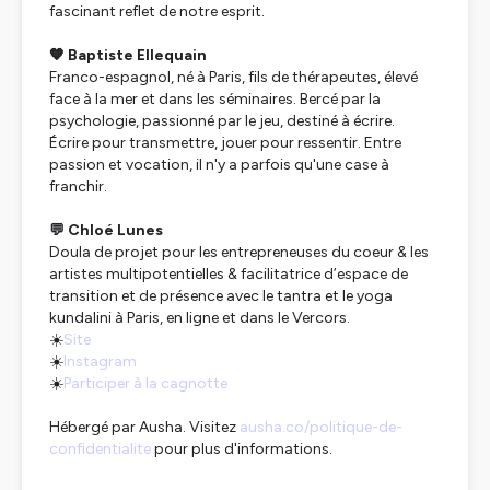
fascinant reflet de notre esprit.
🧡
Baptiste Ellequain
Franco-espagnol, né à Paris, fils de thérapeutes, élevé
face à la mer et dans les séminaires. Bercé par la
psychologie, passionné par le jeu, destiné à écrire.
Écrire pour transmettre, jouer pour ressentir. Entre
passion et vocation, il n'y a parfois qu'une case à
franchir.
💬 Chloé Lunes
Doula de projet pour les entrepreneuses du coeur & les
artistes multipotentielles & facilitatrice d’espace de
transition et de présence avec le tantra et le yoga
kundalini à Paris, en ligne et dans le Vercors.
☀️
Site
☀️
Instagram
☀️
Participer à la cagnotte
Hébergé par Ausha. Visitez
ausha.co/politique-de-
confidentialite
pour plus d'informations.