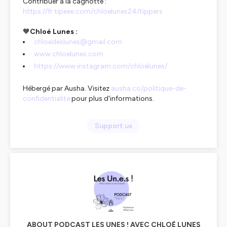
Contribuer à la cagnotte :
https://fr.tipeee.com/chloelunes24/tippers
🧡
Chloé Lunes :
chloedeslunes@gmail.com
www.chloelunes.com
https://www.instagram.com/chloelunes/
Hébergé par Ausha. Visitez
ausha.co/politique-de-
confidentialite
pour plus d'informations.
Support us
ABOUT PODCAST LES UNES ! AVEC CHLOÉ LUNES