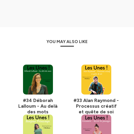
Chez les Unes, nous diffusons des vécus pour inspirer,
questionner, témoigner, déculpabiliser, déconstruire,
soutenir, ouvrir des possibilités, honorer. Parce qu'un
simple partage peut changer le cours d'une vie.
Ensemble, un souffle à la fois, soyons ...
YOU MAY ALSO LIKE
Ce podcast est une expérimentation artistique qui
rassemble des humains qui partagent avec authenticité
leur vision du monde et leur cheminement. On y aborde
le vécu personnel ou professionnel sans tabou. Ce sont
des captations intimistes où l'auditeurice peut
s'immerger au fil d'une conversation qui lui offrira ses
mystères et ses secrets. Une occasion de parler de sa
démarche ou son parcours dans un échange à coeur
ouvert. Une proposition aussi d'aborder des
thématiques qui sont parfois invisibilisées ou encore
#34 Déborah
#33 Alan Raymond -
méconnues du grand public.
Lalloum - Au delà
Processus créatif
des mots
et quête de soi
ARTS
CORPS
RELATION
CRÉATIVITÉ