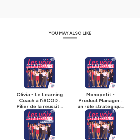
🚀 Que vous soyez étudiant à la recherche d’une
alternance, recruteur en quête de jeunes talents
motivés, ou simplement curieux des nouvelles façons
d’apprendre et de travailler, ce podcast est fait pour
YOU MAY ALSO LIKE
vous.
🎯 Notre mission : vous inspirer, vous donner des clés
concrètes et vous accompagner pas à pas vers la
réussite.
Un rendez-vous dynamique, humain et inspirant, pensé
pour une génération qui veut apprendre autrement et
construire un avenir qui lui ressemble.
Olivia - Le Learning
Monopetit -
Abonnez-vous 🔔 pour ne rater aucun épisode !
Coach à l’iSCOD :
Product Manager :
Pilier de la réussite
un rôle stratégique
📱 Rejoignez nous sur Instagram & Tiktok :
en alternance
entre business,
@
iscod.fr
tech et utilisateur
💻 Pour aller plus loin :
www.iscod.fr