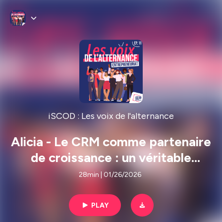
iSCOD : Les voix de l'alternance
Alicia - Le CRM comme partenaire
de croissance : un véritable
copilote business
28min | 01/26/2026
PLAY