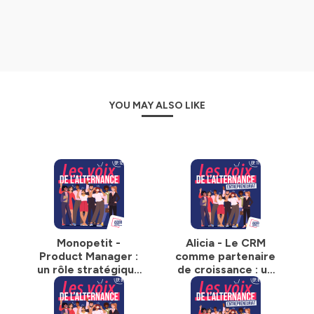
alternance et mieux comprendre les attentes du marché
de l’emploi.
🚀 Que vous soyez étudiant à la recherche d’une
alternance, recruteur en quête de jeunes talents
motivés, ou simplement curieux des nouvelles façons
d’apprendre et de travailler, ce podcast est fait pour
YOU MAY ALSO LIKE
vous.
🎯 Notre mission : vous inspirer, vous donner des clés
concrètes et vous accompagner pas à pas vers la
réussite.
Un rendez-vous dynamique, humain et inspirant, pensé
pour une génération qui veut apprendre autrement et
construire un avenir qui lui ressemble.
Monopetit -
Alicia - Le CRM
Abonnez-vous 🔔 pour ne rater aucun épisode !
Product Manager :
comme partenaire
un rôle stratégique
de croissance : un
📱 Rejoignez nous sur Instagram & Tiktok :
entre business,
véritable copilote
@
iscod.fr
tech et utilisateur
business
💻 Pour aller plus loin :