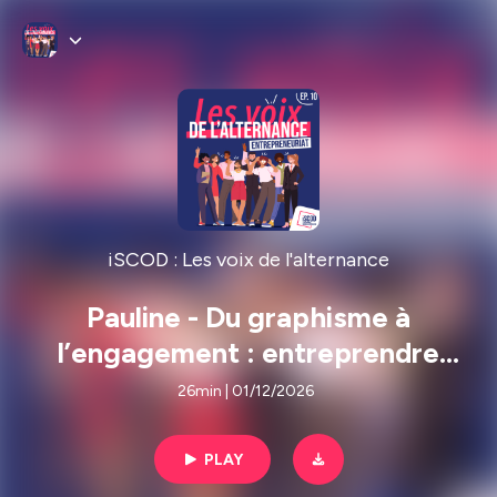
iSCOD : Les voix de l'alternance
Pauline - Du graphisme à
l’engagement : entreprendre
autrement quand on sort
26min | 01/12/2026
d'alternance
PLAY