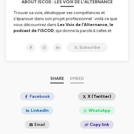
ABOUT ISCOD : LES VOIX DE L'ALTERNANCE
Trouver sa voie, développer ses compétences et
s’épanouir dans son projet professionnel : voilà ce que
vous découvrirez dans
Les Voix de l’Alternance, le
podcast de l'iSCOD
, qui donne la parole à celles et
ceux qui vivent l’alternance au quotidien.
Subscribe
🎙️ Ici, on parle de bien plus que de formation :
✔️
Des témoignages inspirants
: apprenants,
diplômés, recruteurs et entreprises partenaires
partagent leurs expériences, leurs réussites et leurs
défis.
SHARE
EMBED
✔️
Des conseils pratiques
: pour trouver la bonne
alternance, réussir vos candidatures et développer vos
soft skills (communication, organisation, leadership…)
Facebook
X (Twitter)
pour mieux vous démarquer.
✔️
Des focus métiers
: découvrez les secteurs qui
LinkedIn
WhatsApp
recrutent, les métiers d’avenir et les parcours qui
ouvrent de nouvelles perspectives.
Email
Copy link
✔️
Des clés concrètes
: pour tirer parti des
opportunités offertes par la formation digitale en