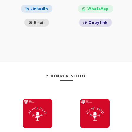
de la vie de la Faculté : pédagogies innovantes,
engagement étudiant, développement international,
LinkedIn
WhatsApp
recherche, alumni, vie associative ou encore
Masterclass...
Email
Copy link
Un format souple, vivant et informatif, pour rester
connecté à la dynamique de notre Faculté et découvrir
la richesse de nos initiatives.
A écouter en toute liberté, sur vos trajets quotidiens ou
à l'autre bout du monde, entre deux cours, deux rendez-
vous, sur un quai de gare, dans les embouteillages... Le
bon moment, c'est le vôtre ! 🎧
YOU MAY ALSO LIKE
Hébergé par Ausha. Visitez
ausha.co/politique-de-
confidentialite
pour plus d'informations.