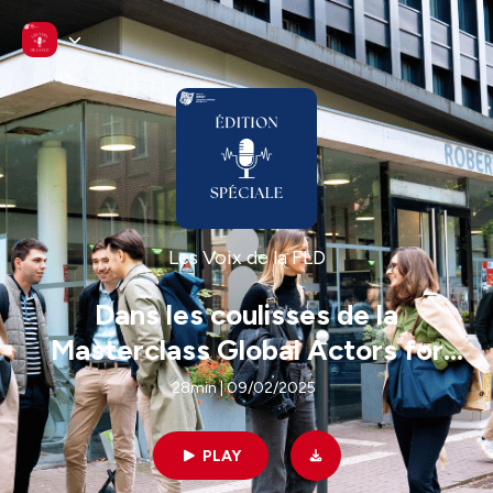
Les Voix de la FLD
Dans les coulisses de la
Masterclass Global Actors for
Peace
28min | 09/02/2025
PLAY