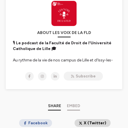
ABOUT LES VOIX DE LA FLD
🎙️
Le podcast de la Faculté de Droit de l'Université
Catholique de Lille 🎓
Au rythme de la vie de nos campus de Lille et d'Issy-les-
Moulineaux, ce podcast vous propose une immersion
régulière au cœur de l'actualité de la Faculté de Droit.
Subscribe
Deux formats à retrouver, en alternance :
🔹
Le Flash Info -
tous les 15 jours, un condensé de
l'actualité de la Faculté, en moins de 5 minutes chrono :
événements à venir, projets étudiants, distinctions,
partenariats... L'essentiel à ne pas manquer, en un clin
SHARE
EMBED
d'œil !
🔹
L'Edition Spéciale -
une fois par mois, un épisode
plus long pour explorer en profondeur un thème phare
Facebook
X (Twitter)