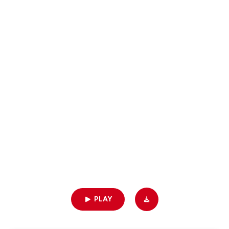
Les Voix de la FLD
LE FLASH INFO - 22/04/2026
03min | 04/22/2026
PLAY