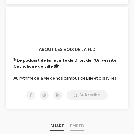
ABOUT LES VOIX DE LA FLD
🎙️
Le podcast de la Faculté de Droit de l'Université
Catholique de Lille 🎓
Au rythme de la vie de nos campus de Lille et d'Issy-les-
Moulineaux, ce podcast vous propose une immersion
régulière au cœur de l'actualité de la Faculté de Droit.
Subscribe
Deux formats à retrouver, en alternance :
🔹
Le Flash Info -
tous les 15 jours, un condensé de
l'actualité de la Faculté, en moins de 5 minutes chrono :
événements à venir, projets étudiants, distinctions,
partenariats... L'essentiel à ne pas manquer, en un clin
SHARE
EMBED
d'œil !