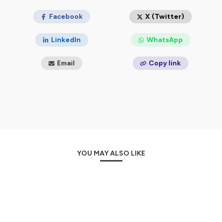
🔹
L'Edition Spéciale -
une fois par mois, un épisode
plus long pour explorer en profondeur un thème phare
Facebook
X (Twitter)
de la vie de la Faculté : pédagogies innovantes,
engagement étudiant, développement international,
LinkedIn
WhatsApp
recherche, alumni, vie associative ou encore
Masterclass...
Email
Copy link
Un format souple, vivant et informatif, pour rester
connecté à la dynamique de notre Faculté et découvrir
la richesse de nos initiatives.
A écouter en toute liberté, sur vos trajets quotidiens ou
à l'autre bout du monde, entre deux cours, deux rendez-
vous, sur un quai de gare, dans les embouteillages... Le
bon moment, c'est le vôtre ! 🎧
YOU MAY ALSO LIKE
Hébergé par Ausha. Visitez
ausha.co/politique-de-
confidentialite
pour plus d'informations.