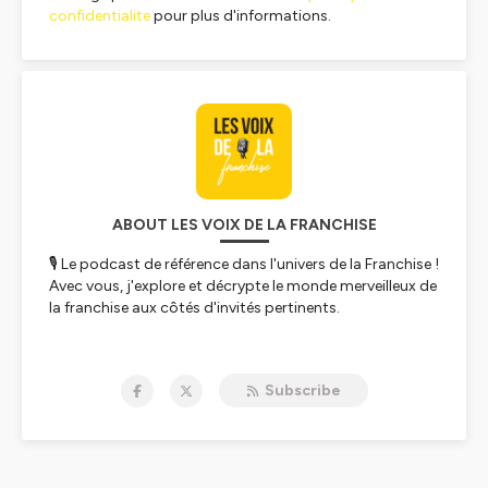
confidentialite
pour plus d'informations.
ABOUT LES VOIX DE LA FRANCHISE
🎙️ Le podcast de référence dans l'univers de la Franchise !
Avec vous, j'explore et décrypte le monde merveilleux de
la franchise aux côtés d'invités pertinents.
🎧 Franchiseurs, franchisés, acteurs directs ou indirects
de cet éco-système ou simples curieux, ce podcast est
Subscribe
fait pour vous !
✅ Succès et échecs, stratégies et modes opératoires,
de la naissance d'un concept à son développement à
l'international, du retail à l'e-commerce en passant par