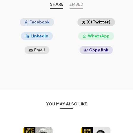
la prestation de services... On aborde tout, absolument
SHARE
EMBED
tout, en toute franchise !
🙏 Merci de votre fidélité et de votre soutien ! 👇
Facebook
X (Twitter)
🔔 Abonnez-vous si ce n'est pas déjà fait !
⭐⭐⭐⭐⭐ Laissez un commentaire 5 étoiles sur Apple
LinkedIn
WhatsApp
Podcast & Spotify :)
Email
Copy link
Hébergé par Ausha. Visitez
ausha.co/politique-de-
confidentialite
pour plus d'informations.
YOU MAY ALSO LIKE