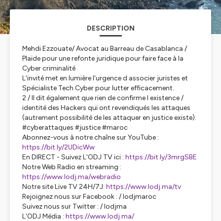
DESCRIPTION
Mehdi Ezzouate/ Avocat au Barreau de Casablanca /
Plaide pour une refonte juridique pour faire face à la
Cyber criminalité
L'invité met en lumière l'urgence d associer juristes et
Spécialiste Tech Cyber pour lutter efficacement.
2 / Il dit également que rien de confirme l existence /
identité des Hackers qui ont revendiqués les attaques
(autrement possibilité de les attaquer en justice existe).
#cyberattaques #justice #maroc
Abonnez-vous à notre chaîne sur YouTube :
https://bit.ly/2UDicWw
En DIRECT - Suivez L'ODJ TV ici :
https://bit.ly/3mrgSBE
Notre Web Radio en streaming :
https://www.lodj.ma/webradio
Notre site Live TV 24H/7J:
https://www.lodj.ma/tv
Rejoignez nous sur Facebook : / lodjmaroc
Suivez nous sur Twitter : / lodjma
L'ODJ Média :
https://www.lodj.ma/