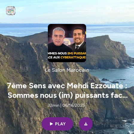
Le Salon Marocain
7ème Sens avec Mehdi Ezzouate :
Sommes nous (im) puissants face
aux Cyberattaques ?
32min | 06/16/2025
PLAY