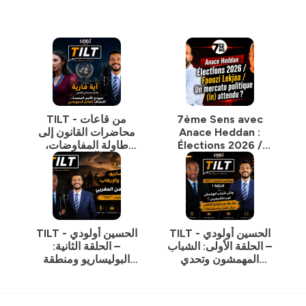
TILT - من قاعات
7ème Sens avec
محاضرات القانون إلى
Anace Heddan :
طاولة المفاوضات،
Élections 2026 /
تكتشف آية فاريا عالم
Faouzi Lekjaa / Un
الدبلوماسية.
mercato politique
(in) attendu ?
TILT - الحسين أولودي
TILT - الحسين أولودي
– الحلقة الأولى: الشباب
– الحلقة الثانية:
المهمشون وتحدي
البوليساريو ومنطقة
المشاركة
الساحل والإرهاب:
الخطوط الأمنية للمغرب