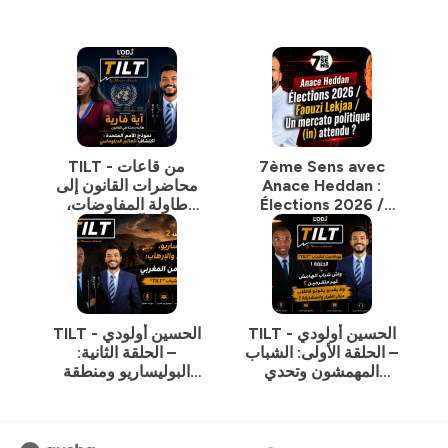
7ème Sens avec
TILT - من قاعات
Anace Heddan :
محاضرات القانون إلى
Élections 2026 /
طاولة المفاوضات،
Faouzi Lekjaa / Un
تكتشف آية فاريا عالم
mercato politique
الدبلوماسية.
(in) attendu ?
TILT - الحسين أولودي
TILT - الحسين أولودي
– الحلقة الأولى: الشباب
– الحلقة الثانية:
المهمشون وتحدي
البوليساريو ومنطقة
المشاركة
الساحل والإرهاب:
الخطوط الأمنية للمغرب