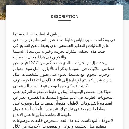
DESCRIPTION
إلياس اخليفات - طالب سينما.
في بودكاست مثير، إلياس خليفات، عاشق السينما، يغوص بنا في
عالم الثلاثيات والتفكير الفلسفي الذي يحيط بالفن السابع. في
قلب هذه الحلقة، يشارك تجربته وخبرته في مجال السينما
والتكوين في هذا المجال بالمغرب.
يتحدث إلياس خليفات، الذي شاهد أكثر من 1200 فيلم، عن
خصائص الثلاثيات في السينما. يذكر أعمالًا بارزة مثل سيد الخواتم
وحرب النجوم، مع تسليط الضوء على تطور الشخصيات، مثل
دارث فيدر. كما يتم الإشارة إلى ثلاثية الألوان الثلاثة لكريستوف
كيشلوفسكي، مما يوضح تنوع السرد السينمائي.
بعيدًا عن القصص البسيطة، يتناول خليفات صعوبة التركيز على
المحتويات الطويلة في عالم مشبع بالتنسيقات القصيرة. يعبر عن
اهتمامه بالفيديوهات الأطول، مفضلًا المنصات مثل يوتيوب على
المقاطع السريعة في تيك توك. تثير هذه التأملات أسئلة حول
طبيعة المشاهدة وتأثيرها على الإبداع.
لا يتوقف البودكاست عند هذا الحد. يستعرض خليفات موضوعات
معقدة مثل الجنسية والوعي والمعضلات الأخلاقية من خلال