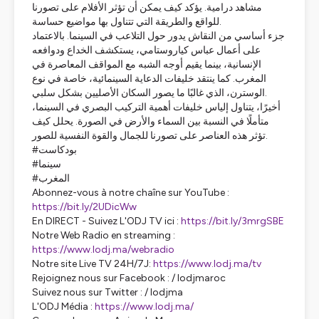
مشاهد درامية. يؤكد كيف يمكن أن تؤثر الأفلام على تصورنا
للواقع والطريقة التي تتناول بها مواضيع حساسة.
جزء أساسي من النقاش يدور حول التلاعب في السينما. بالاعتماد
على أعمال عباس كياروستامي، يستكشف الخداع ودوافعه
الإنسانية، بينما يقيم أوجه الشبه مع المواقف المعاصرة في
المغرب. كما ينتقد خليفات الدعاية السينمائية، خاصة في نوع
الوسترن، الذي غالبًا ما يصور السكان الأصليين بشكل سلبي.
أخيرًا، يتناول إلياس خليفات أهمية التركيب البصري في السينما،
متأملًا في النسبة بين السماء والأرض في الصورة. يحلل كيف
تؤثر هذه العناصر على تصورنا للجمال والقوة النفسية للصور.
#بودكاست
#سينما
#المغرب
Abonnez-vous à notre chaîne sur YouTube :
https://bit.ly/2UDicWw
En DIRECT - Suivez L'ODJ TV ici :
https://bit.ly/3mrgSBE
Notre Web Radio en streaming :
https://www.lodj.ma/webradio
Notre site Live TV 24H/7J:
https://www.lodj.ma/tv
Rejoignez nous sur Facebook : / lodjmaroc
Suivez nous sur Twitter : / lodjma
L'ODJ Média :
https://www.lodj.ma/