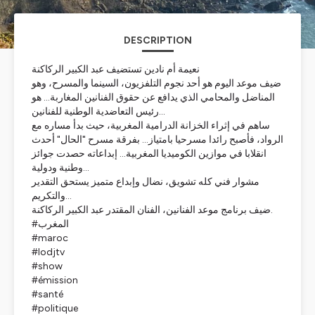
DESCRIPTION
نعيمة أم نادين تستضيف عبد الكبير الركاكنة
ضيف موعد اليوم هو أحد نجوم التلفزيون، السينما والمسرح، وهو
المناضل والمحامي الذي يدافع عن حقوق الفنانين المغاربة... هو
رئيس التعاضدية الوطنية للفنانين...
ساهم في إثراء الخزانة الدرامية المغربية، حيث بدأ مساره مع
الرواد، فأصبح رائدا مسرحيا بامتياز... بفرقة مسرح "الحال" أحدث
انقلابا في موازين الكوميديا المغربية... إبداعاته حصدت جوائز
وطنية ودولية...
مشوار فني كله تشويق، نضال وإبداع متميز يستحق التقدير
والتكريم...
ضيف برنامج موعد الفنانين، الفنان المقتدر عبد الكبير الركاكنة.
#المغرب
#maroc
#lodjtv
#show
#émission
#santé
#politique