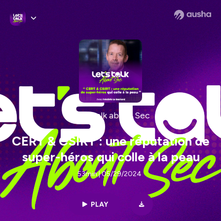
Let's talk about Sec
CERT & CSIRT : une réputation de
super-héros qui colle à la peau
53min | 05/29/2024
PLAY