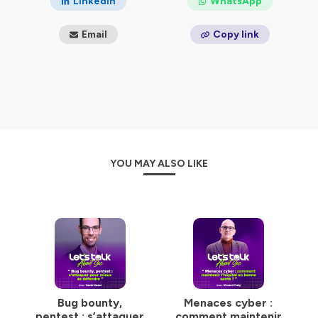
LinkedIn
WhatsApp
Hébergé par Ausha. Visitez
ausha.co/politique-de-
Email
Copy link
confidentialite
pour plus d'informations.
YOU MAY ALSO LIKE
Bug bounty,
Menaces cyber :
pentest : s’attaquer
comment maintenir