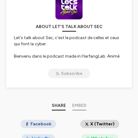
ABOUT LET'S TALK ABOUT SEC
Let's talk about Sec, c'est le podcast de celles et ceux
qui font la cyber.
Bienvenu dans le podcast made in HarfangLab. Animé
par Noémie, son objectif est de créer un espace
d’échange autour des enjeux de la cybersécurité grâce
Subscribe
aux témoignages d’experts cyber aux profils variés. Au
micro, RSSI, responsables SecOps, DSI, ou encore
chercheurs abordent les sujets qui font l'actu de la
cyber et proposent des pistes de réflexion à partir de
leurs propres retours d'expériences.
SHARE
EMBED
Si vous êtes à la recherche de solutions concrètes et
que vous souhaitez profiter de partages d’expériences
entre pairs, ce podcast est pour vous ! Et n’hésitez pas
Facebook
X (Twitter)
à vous abonner pour recevoir automatiquement les
prochains épisodes. A bientôt !