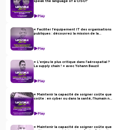
speak the language of a CISO?
confidentialite
pour plus d'informations.
Play
« Faciliter l’équipement IT des organisations
publiques : découvrez la mission de la
CANUT »
Play
« L’enjeu le plus critique dans l’aérospatial ?
La supply chain ! » avec Yohann Bauzil
Play
« Maintenir la capacité de soigner coûte que
coûte : en cyber ou dans la santé, l’humain ne
peut pas être le maillon faible »
Play
« Maintenir la capacité de soigner coûte que