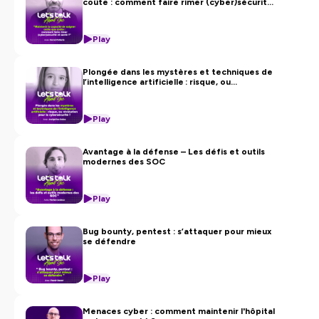
coûte : comment faire rimer (cyber)sécurité
et santé ?».
Play
Plongée dans les mystères et techniques de
l’intelligence artificielle : risque, ou
révolution pour la cybersécurité ?
Play
Avantage à la défense – Les défis et outils
modernes des SOC
Play
Bug bounty, pentest : s’attaquer pour mieux
se défendre
Play
Menaces cyber : comment maintenir l'hôpital