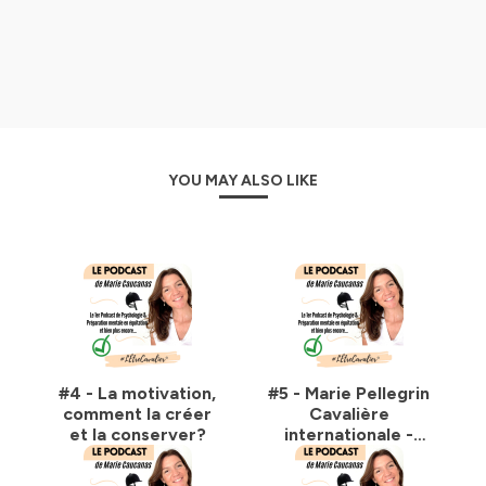
Je vous parle de système, c'est pour cela que je recevrai des
acteurs de la filière actifs dans différents univers équestres, avec
différentes méthodes, différentes disciplines afin que vous
puissiez vous nourrir des expériences de chacun et appliquer des
tips et des conseils
Ce sera aussi l'occasion de vous partager les histoires insiprantes
de cavaliers professionnels, de cavaliers de haut niveau et de
YOU MAY ALSO LIKE
cavalier amateurs avec lequels nous avons collaboré, pour vous
montrer que c'est possible de progresser, même d'atteindre ses
rêves, si on s'en donne les moyens psychologiques et techniques.
Vous l'avez compris, ce podcast a vocation de faire découvrir et
rendre accessible la préparation mentale et la psychologie au
plus grand nombre de cavaliers. Alors rejoignez-nous et soyez les
bienvenus.
Marie
#4 - La motivation,
#5 - Marie Pellegrin
--------------------
comment la créer
Cavalière
et la conserver?
internationale -
✅ Abonnez-vous dès maintenant pour retrouver les épisodes dès
Coach - Ses
qu'ils sortent.
conseils en