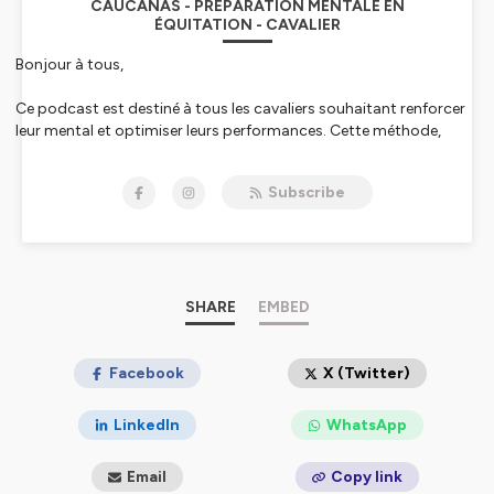
CAUCANAS - PRÉPARATION MENTALE EN
ÉQUITATION - CAVALIER
Bonjour à tous,
Ce podcast est destiné à tous les cavaliers souhaitant renforcer
leur mental et optimiser leurs performances. Cette méthode,
empreinte de psychologie, vous permet de développer votre
confiance en vous, votre estime de vous, de comprendre d'où
Subscribe
viennent les blocages et de les lever.
Cette méthode #LÊtreCavalier, je l'ai créée à partir de mon
expérience de cavalière mais aussi grâce à mon parcours
d'enseignante. J'y ai associé ma connaissance du
fonctionnemnet humain, étant Psychologue clinicienne et du
SHARE
EMBED
sport. La méthode est pratique car vous aurez en votre
possession des outils actionnables spécifiquement conçus en
fonction de votre niveau technique.
Facebook
X (Twitter)
Mais je voulais avant tout une méthode spécifique pour nous les
cavaliers car on ne peut pas nous dissocier de nos chevaux. Donc
LinkedIn
WhatsApp
je travaille avec vous afin que le système cheval - cavalier
fonctionne.
Email
Copy link