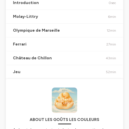
Introduction
0sec
Molay-Littry
6min
Olympique de Marseille
12min
Ferrari
27min
Château de Chillon
43min
Jeu
52min
ABOUT LES GOÛTS LES COULEURS