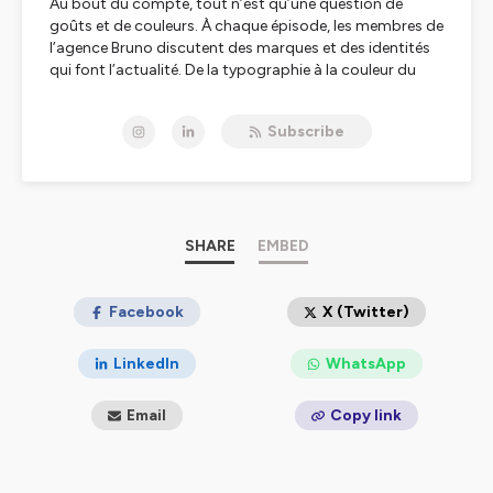
Au bout du compte, tout n’est qu’une question de
goûts et de couleurs. À chaque épisode, les membres de
l’agence Bruno discutent des marques et des identités
qui font l’actualité. De la typographie à la couleur du
logo, du slogan au tapis du hall d’entrée : tout est passé
au crible de leur expertise et de leur subjectivité.
Subscribe
Hébergé par Ausha. Visitez
ausha.co/politique-de-
confidentialite
pour plus d'informations.
SHARE
EMBED
Facebook
X (Twitter)
LinkedIn
WhatsApp
Email
Copy link