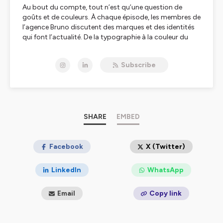
Au bout du compte, tout n’est qu’une question de
goûts et de couleurs. À chaque épisode, les membres de
l’agence Bruno discutent des marques et des identités
qui font l’actualité. De la typographie à la couleur du
logo, du slogan au tapis du hall d’entrée : tout est passé
au crible de leur expertise et de leur subjectivité.
Subscribe
Hébergé par Ausha. Visitez
ausha.co/politique-de-
confidentialite
pour plus d'informations.
SHARE
EMBED
Facebook
X (Twitter)
LinkedIn
WhatsApp
Email
Copy link