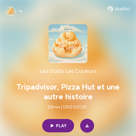
Les Goûts Les Couleurs
Tripadvisor, Pizza Hut et une
autre histoire
59min | 09/23/2025
PLAY