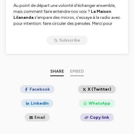
Au point de départ une volonté d'échanger ensemble,
mais comment faire entendre nos voix ?
La Maison
Lilananda
s'empare des micros, s'essaye à la radio avec
pour intention: faire circuler des pensées. Merci pour
votre curiosité et bienvenu à vous !
Subscribe
Hébergé par Ausha. Visitez
ausha.co/politique-de-
confidentialite
pour plus d'informations.
SHARE
EMBED
Facebook
X (Twitter)
LinkedIn
WhatsApp
Email
Copy link