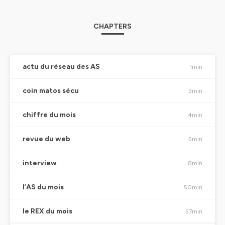
CHAPTERS
actu du réseau des AS
1min
coin matos sécu
3min
chiffre du mois
4min
revue du web
5min
interview
8min
l’AS du mois
50min
le REX du mois
57min