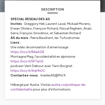
DESCRIPTION
SPECIAL RESEAU DES AS
Invités
: Greggory Hell, Laurent Laval, Mickael Moreno,
Erwan Oliviero, François Pichard, Pascal Reghem, Anaïs
Serre, François Sinodinos, et Sebastien Richard
AS du mois :
Pierre Baudrant, les Tichodromes
Liens :
Une vidéo de simulation d’amerrissage :
https://sco.lt/8Ae4Z6
Montagne Mag, l’accidentalité en alpinisme :
https://sco.lt/5FTanQ
podcast Vent Debout avec Yann Borgnet :
https://sco.lt/4qHh0C
Contactez-nous
: livedesAS@ffvl.fr
Hébergé par Ausha. Visitez
ausha.co/politique-de-
confidentialite
pour plus d'informations.