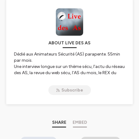
ABOUT LIVE DES AS
Dédié aux Animateurs Sécurité (AS) parapente. 55min
par mois.
Une interview longue sur un thème sécu, l'actu du réseau
des AS, la revue du web sécu, l'AS du mois, le REX du
mois ...
Animé par Jean-Marc Galan et Mathias Szpirglas.
Subscribe
Hébergé par Ausha. Visitez
ausha.co/politique-de-
confidentialite
pour plus d'informations.
SHARE
EMBED