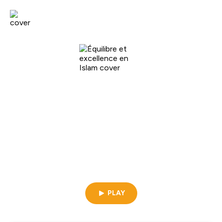
Le lecteur illettré
Équilibre et excellence en Islam
08min | 09/07/2024
PLAY