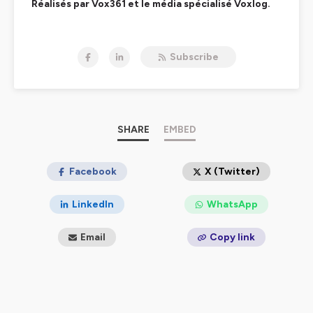
Réalisés par Vox361 et le média spécialisé Voxlog.
Hébergé par Ausha. Visitez
ausha.co/politique-de-
confidentialite
pour plus d'informations.
Subscribe
SHARE
EMBED
Facebook
X (Twitter)
LinkedIn
WhatsApp
Email
Copy link