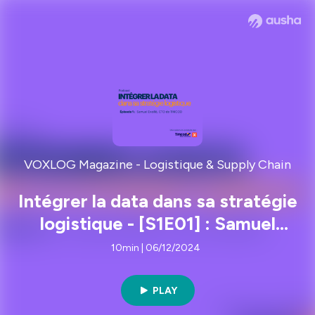
VOXLOG Magazine - Logistique & Supply Chain
Intégrer la data dans sa stratégie
logistique - [S1E01] : Samuel
Eveillé, CTO de TIMCOD
10min | 06/12/2024
PLAY