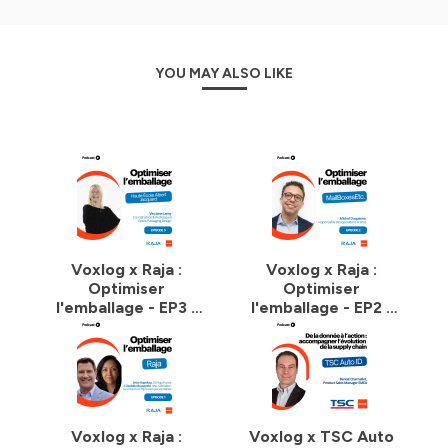
YOU MAY ALSO LIKE
Voxlog x Raja :
Voxlog x Raja :
Optimiser
Optimiser
l'emballage - EP3 -
l'emballage - EP2 -
Comprendre le
Le retour
green packaging et
d'expérience de
l'éco-conception
MailBoxesEtc
avec Vinciane Lamy
Voxlog x Raja :
Voxlog x TSC Auto