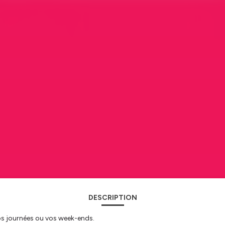
DESCRIPTION
os journées ou vos week-ends.