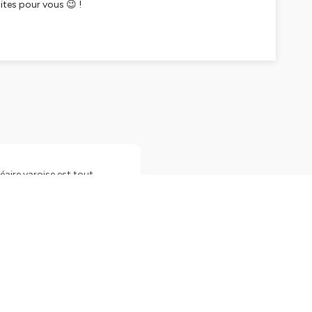
aites pour vous 😉 !
vrir la plus vue de la côte vu du Ciel !
 l’arrivée du dimanche soir.
 villes à visiter de la Côte d'Azur.
s, n’ hésitez pas à nous
adresser un mail
ou à vous
éaire varoise est tout
n air. Découvrez ses plages
n de loisirs
événements
pour les sens ! Ici, vous
r fabrication. Les
nt leurs portes pour des