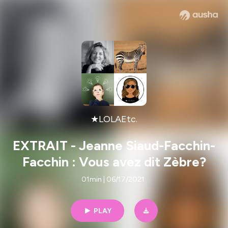
★LOLAEtc.
EXTRAIT - Jeanne Siaud-Facchin-
Facchin : Vous avez dit Zèbre?
01min | 06/17/2021
PLAY