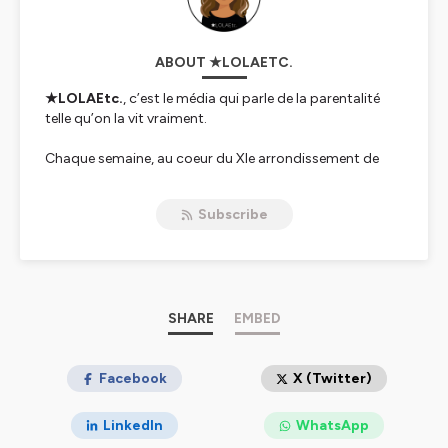
ABOUT ★LOLAETC.
★LOLAEtc.
, c’est le média qui parle de la parentalité
telle qu’on la vit vraiment.
Chaque semaine, au coeur du XIe arrondissement de
Paris,
★LOLAEtc.
explore et décrypte la vraie vie de
famille avec celles et ceux qui vivent, pensent,
Subscribe
bousculent ou réinventent la parentalité aujourd’hui.
Sans filtre. Sans injonction. Sans culpabilité. Une safe
place pour rire, souffler, découvrir, réfléchir, se
reconnaître — et se sentir moins seul.e quand tout part
en vrille dans le chaos du quotidien.
SHARE
EMBED
Où écouter le podcast ?
https://www.youtube.com/@lolaetc
https://lolaetc.com/
Facebook
X (Twitter)
et sur toutes les plateformes de podcast !
LinkedIn
WhatsApp
Si ce Podcast vous plaît et vous inspire, n’hésitez pas à