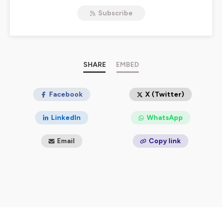
Production : Culture•co (ex Fédération Arts Vivants &
Subscribe
Départements)
Avec le soutien du ministère de la Culture et l’Agence
nationale de la cohésion des territoires
Hébergé par Ausha. Visitez
ausha.co/politique-de-
confidentialite
pour plus d'informations.
SHARE
EMBED
Facebook
X (Twitter)
LinkedIn
WhatsApp
Email
Copy link