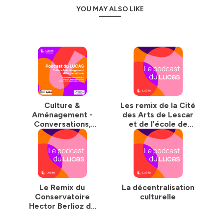
YOU MAY ALSO LIKE
Culture &
Les remix de la Cité
Aménagement -
des Arts de Lescar
Conversations,
et de l’école de
Roubaix
musique et des arts
visuels de Hesdin
Le Remix du
La décentralisation
Conservatoire
culturelle
Hector Berlioz de
Bourgoin-Jallieu