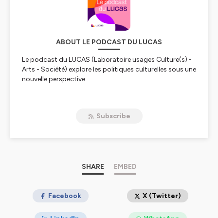
ABOUT LE PODCAST DU LUCAS
Le podcast du LUCAS (Laboratoire usages Culture(s) -
Arts - Société) explore les politiques culturelles sous une
nouvelle perspective.
Animation : Raphaël Besson
Production : Culture•co (ex Fédération Arts Vivants &
Subscribe
Départements)
Avec le soutien du ministère de la Culture et l’Agence
nationale de la cohésion des territoires
Hébergé par Ausha. Visitez
ausha.co/politique-de-
confidentialite
pour plus d'informations.
SHARE
EMBED
Facebook
X (Twitter)