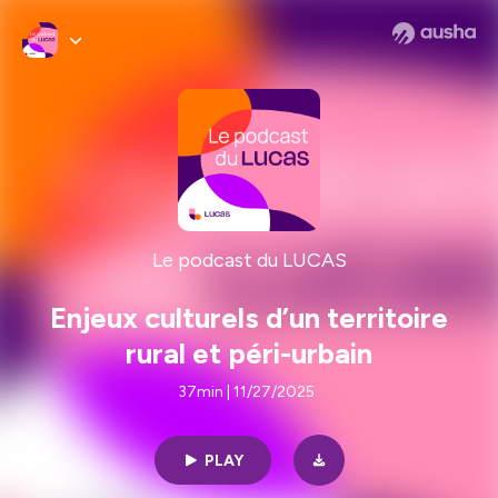
Le podcast du LUCAS
Enjeux culturels d’un territoire
rural et péri-urbain
37min | 11/27/2025
PLAY