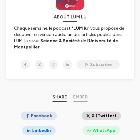
ABOUT LUM LU
Chaque semaine, le podcast
"LUM lu
" vous propose de
découvrir en version audio un des articles publiés dans
LUM, la revue
Science & Société
de l'
Université de
Montpellier
.
Subscribe
Hébergé par Ausha. Visitez
ausha.co/politique-de-
confidentialite
pour plus d'informations.
SHARE
EMBED
Facebook
X (Twitter)
LinkedIn
WhatsApp