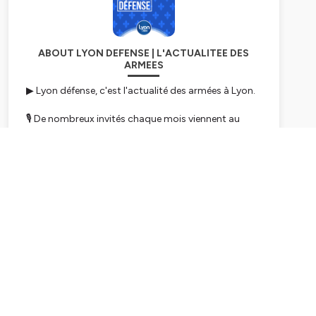
ABOUT LYON DEFENSE | L'ACTUALITEE DES
ARMEES
▶ Lyon défense, c'est l'actualité des armées à Lyon.
🎙 De nombreux invités chaque mois viennent au
micro de Lyon défense.
Ce podcast est proposé et diffusé par LYON 1ERE.
Subscribe
Hébergé par Ausha. Visitez
ausha.co/politique-de-
confidentialite
pour plus d'informations.