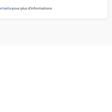
tialite
pour plus d'informations.
SHARE
EMBED
Facebook
X (Twitter)
LinkedIn