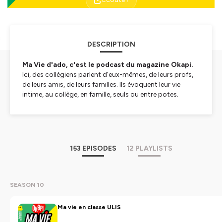
DESCRIPTION
Ma Vie d'ado, c'est le podcast du magazine Okapi.
Ici, des collégiens parlent d’eux-mêmes, de leurs profs,
de leurs amis, de leurs familles. Ils évoquent leur vie
intime, au collège, en famille, seuls ou entre potes.
Amour, amité, délires... ils partagent aussi leurs colères,
leurs coups de coeur, leurs angoisses et... leurs espoirs.
Ma Vie d’Ado, c’est intime, c’est joyeux, c’est drôle, c’est
triste, c’est mouvementé…
C’est bouleversant comme une vie d’ado !
153 EPISODES
12 PLAYLISTS
Ma Vie d’ado, le podcast du magazine Okapi,
est
réalisé avec des adolescents venus de toute la France. À
retrouver tous les quinze jours, en même temps que le
magazine !
SEASON 10
Crédits :
Ce podcast est réalisé par le magazine Okapi (Bayard
Ma vie en classe ULIS
Jeunesse.)