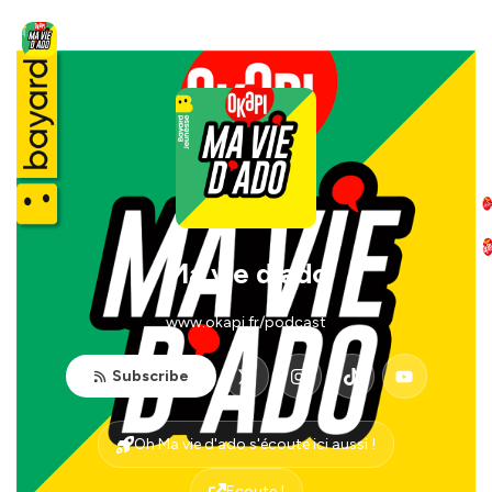
Ma vie d'ado
www.okapi.fr/podcast
Subscribe
Oh Ma vie d'ado s'écoute ici aussi !
Ecoute !