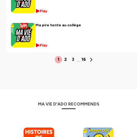
Play
Ma pire honte au collège
Play
…
1
2
3
16
MA VIE D'ADO RECOMMENDS