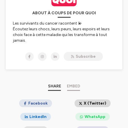
ABOUT À COUPS DE POUR QUOI
Les survivants du cancer racontent 💫
Écoutez leurs chocs, leurs peurs, leurs espoirs et leurs
choix face à cette maladie qui les transforme à tout
jamais.
Où trouver des ressources lorsqu’on se trouve au pied
Subscribe
du mur?
De quoi a-t-on peur?
Une épreuve POUR QUOI ? L’épreuve est-elle
transformante? A-t-elle un sens?
À suivre sur Instagram avec le compte
SHARE
EMBED
@acoupsdepour.quoipodcast
Je suis Magali, animatrice radio, j'ai moi-même été
Facebook
X (Twitter)
récemment touchée par le cancer du sein. À la suite de
cette maladie, j'ai transformé ma vie. Je suis désormais
LinkedIn
WhatsApp
honorée de recueillir les paroles de mes compagnons de
route, pour continuer à chercher des réponses à mes