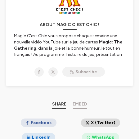
ABOUT MAGIC C'EST CHIC !
Magic C'est Chic vous propose chaque semaine une
nouvelle vidéo YouTube sur le jeu de cartes
Magic: The
Gathering
, dans la joie et la bonne humeur, le tout en
français ! Au programme : histoire du jeu, présentation
des dernières extensions, streams, interviews de joueurs
pros et autres membres importants de la communauté,
Subscribe
et bien plus !
♥ Soutenez-nous sur
patreon.com/magiccestchic
♥ Soyez Chic, abonnez-vous sur YouTube :
www.youtube.com/magiccestchic
♥ Et suivez l'actu Magic sur Facebook :
fb.me/MagicCestChic
SHARE
EMBED
♥ ou sur Instagram :
www.instagram.com/magic_cest_chic/
Facebook
X (Twitter)
Hébergé par Ausha. Visitez
ausha.co/politique-de-
confidentialite
pour plus d'informations.
LinkedIn
WhatsApp