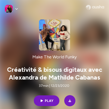
Make The World Funky
Créativité & bisous digitaux avec
Alexandra de Mathilde Cabanas
37min | 12/23/2020
PLAY