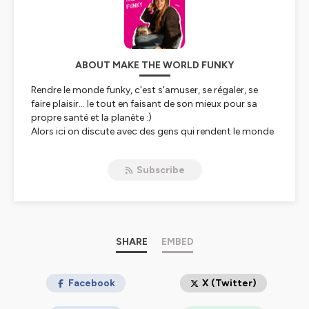
ABOUT MAKE THE WORLD FUNKY
Rendre le monde funky, c'est s'amuser, se régaler, se
faire plaisir… le tout en faisant de son mieux pour sa
propre santé et la planète :)
Alors ici on discute avec des gens qui rendent le monde
plus funky à leur niveau, et qui (se) font du bien sans se
prendre la tête. Avec des vrais tips applicables au
Subscribe
quotidien, et zéro bullshit !
Un échange décomplexé avec Camille, la co-fondatrice
de Funky Veggie, la start-up qui vous accompagne vers
une alimentation plus naturelle et végétale, grâce à des
produits gourmands, 100% naturels et décalés.
#MakeTheWorldFunky 🌈
SHARE
EMBED
Hébergé par Ausha. Visitez
ausha.co/politique-de-
confidentialite
Facebook
pour plus d'informations.
X (Twitter)