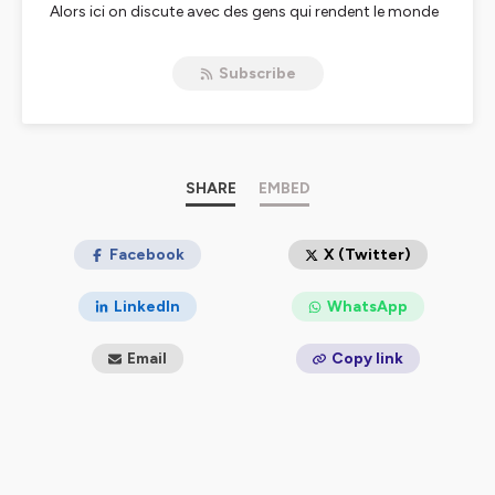
Alors ici on discute avec des gens qui rendent le monde
plus funky à leur niveau, et qui (se) font du bien sans se
prendre la tête. Avec des vrais tips applicables au
Subscribe
quotidien, et zéro bullshit !
Un échange décomplexé avec Camille, la co-fondatrice
de Funky Veggie, la start-up qui vous accompagne vers
une alimentation plus naturelle et végétale, grâce à des
produits gourmands, 100% naturels et décalés.
#MakeTheWorldFunky 🌈
SHARE
EMBED
Hébergé par Ausha. Visitez
ausha.co/politique-de-
confidentialite
Facebook
pour plus d'informations.
X (Twitter)
LinkedIn
WhatsApp
Email
Copy link