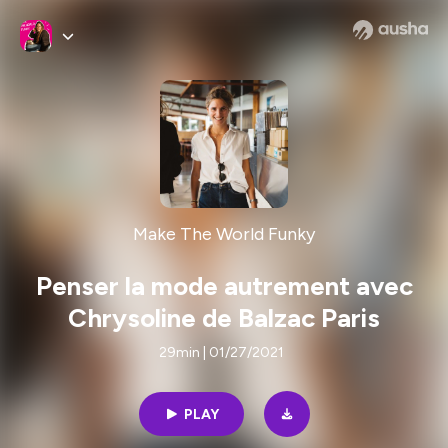
Make The World Funky
Penser la mode autrement avec
Chrysoline de Balzac Paris
29min | 01/27/2021
PLAY