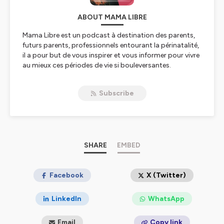
ABOUT MAMA LIBRE
Mama Libre est un podcast à destination des parents,
futurs parents, professionnels entourant la périnatalité,
il a pour but de vous inspirer et vous informer pour vivre
au mieux ces périodes de vie si bouleversantes.
Retrouvez ici toutes les clés pour vivre pleinement votre
Subscribe
grossesse et reconnecter à votre puissance de femme,
d'homme, de parents!
Mama Libre c'est des récits de parents, des
interventions d'accompagnants autour de la maternité.
SHARE
EMBED
Créé par Anaïs ROYNARD, Naturopathe, mais aussi
maman de deux jeunes enfants, qui dans son parcours
de naissances à domicile et son désir de naissances
Facebook
X (Twitter)
respectées a fait le constat du manque d'informations
données aux futures Mamans pour faire leurs choix
LinkedIn
WhatsApp
éclairés dans leurs projets de naissance. Elle souhaite
par ce podcast redonner leur liberté aux femmes dans
Email
Copy link