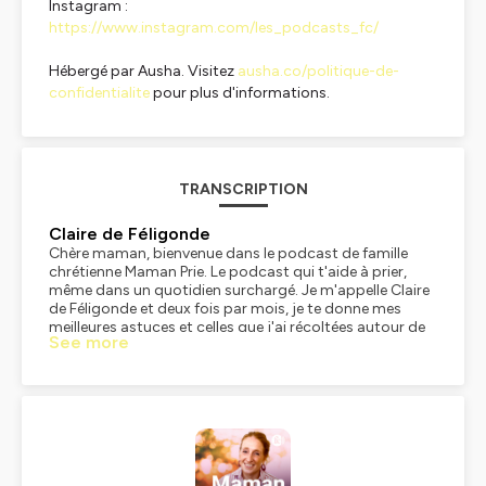
Instagram :
https://www.instagram.com/les_podcasts_fc/
Hébergé par Ausha. Visitez
ausha.co/politique-de-
confidentialite
pour plus d'informations.
TRANSCRIPTION
Claire de Féligonde
Chère maman, bienvenue dans le podcast de famille
chrétienne Maman Prie. Le podcast qui t'aide à prier,
même dans un quotidien surchargé. Je m'appelle Claire
de Féligonde et deux fois par mois, je te donne mes
meilleures astuces et celles que j'ai récoltées autour de
See more
moi pour mettre la prière au cœur de ta vie. À la clé, plus
de joie, plus de lumière, plus de vie. Chère maman, as-tu
cinq minutes devant toi maintenant ? Il est l'heure d'aller
te faire couler un petit café. Oui, parce qu'aujourd'hui, je
vais te parler de la prière que je récite depuis quelques
semaines tous les jours pour réussir mes brèves pauses
café. Avant, j'étais là pro pour mettre en échec mes
pauses café. Écoute, mettons-nous en situation. Nous