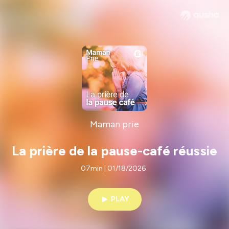
Maman prie
La prière de la pause-café réussie
07min | 01/18/2026
PLAY