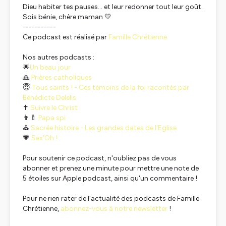
Dieu habiter tes pauses… et leur redonner tout leur goût.
Sois bénie, chère maman 💛
-----------
Ce podcast est réalisé par
Famille Chrétienne
Nos autres podcasts :
🌟
Un beau jour
🙏
Prières catholiques
😇
Tous saints ! - Ces témoins de la foi racontés par
Bénédicte Delelis
✝️
Suivre le Christ
👨‍🍼
Papa spi
⛪
Sacrée histoire - Les grandes dates de l'Eglise
💗
Sex'Oh !
Pour soutenir ce podcast, n'oubliez pas de vous
abonner et prenez une minute pour mettre une note de
5 étoiles sur Apple podcast, ainsi qu'un commentaire !
Pour ne rien rater de l'actualité des podcasts de
Famille
Chrétienne
,
abonnez-vous à notre newsletter
!