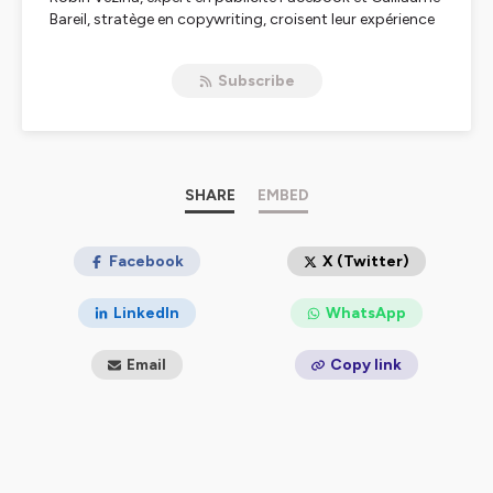
Bareil, stratège en copywriting, croisent leur expérience
en marketing avec leur intérêt commun pour la pleine
conscience, la spiritualité et la psychologie.
Subscribe
Chaque semaine, ils explorent avec un œil différent des
méthodologies, stratégies et concepts marketing pour
créer une nouvelle philosophie qui respecte des valeurs
humaines, morales et spirituelles à vibrations positives :
Le Marketing Haute Fréquence.
SHARE
EMBED
Hosted on Ausha. See
ausha.co/privacy-policy
for more
information.
Facebook
X (Twitter)
LinkedIn
WhatsApp
Email
Copy link