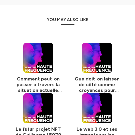
YOU MAY ALSO LIKE
Comment peut-on
Que doit-on laisser
passer à travers la
de côté comme
situation actuelle
croyances pour
en haute fréquence
être prêt pour le
? | E082
web 3.0? | E081
Le futur projet NFT
Le web 3.0 et ses
de Guillaume | E079
impacts sur les