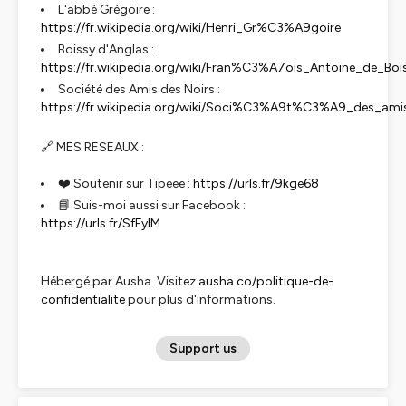
L'abbé Grégoire :
https://fr.wikipedia.org/wiki/Henri_Gr%C3%A9goire
Boissy d'Anglas :
https://fr.wikipedia.org/wiki/Fran%C3%A7ois_Antoine_de_B
Société des Amis des Noirs :
https://fr.wikipedia.org/wiki/Soci%C3%A9t%C3%A9_des_ami
🔗 MES RESEAUX :
❤️ Soutenir sur Tipeee :
https://urls.fr/9kge68
📘 Suis-moi aussi sur Facebook :
https://urls.fr/SfFyIM
Hébergé par Ausha. Visitez
ausha.co/politique-de-
confidentialite
pour plus d'informations.
Support us