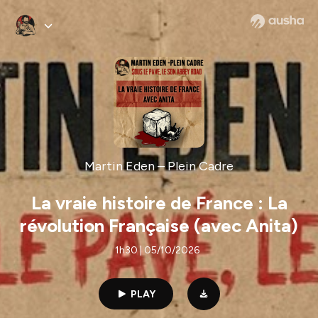
Martin Eden – Plein Cadre
La vraie histoire de France : La
révolution Française (avec Anita)
1h30 | 05/10/2026
PLAY