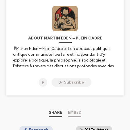
ABOUT MARTIN EDEN – PLEIN CADRE
🎙️ Martin Eden – Plein Cadre est un
podcast politique
critique
communiste libertaire et indépendant. J’y
explore la politique, la philosophie, la sociologie et
l’histoire à travers des discussions profondes avec des
chercheur·euses, militant·es et penseur·euses engagés.
✊
Une émission pour éclairer les luttes, comprendre les
Subscribe
dominations et penser la transformation sociale.
📌 Disponible sur Spotify, Apple Podcasts, Deezer,
Ausha et toutes les plateformes.
Hébergé par Ausha. Visitez
ausha.co/politique-de-
confidentialite
pour plus d'informations.
SHARE
EMBED
Facebook
X (Twitter)