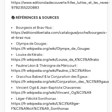
https://www.editionsladecouverte.fr/les_luttes_et_les_reves-
9782355220883
📚 RÉFÉRENCES & SOURCES
Bourgeois et Bras-Nus
:
https://editionslibertalia.com/catalogue/poche/bourgeois-
et-bras-nus
Olympe de Gouges :
https://fr.wikipedia.org/wiki/Olympe_de_Gouges
Louise de Kéralio :
https://fr.wikipedia.org/wiki/Louise_de_K%C3%A9ralio
Pauline Léon & Théroigne de Méricourt :
https://fr.wikipedia.org/wiki/Pauline_L%C3%A9on
Gracchus Babeuf & la Conjuration des Égaux :
https://fr.wikipedia.org/wiki/Conjuration_des_%C3%89gaux
Vincent Ogé & Jean-Baptiste Chavannes :
https://fr.wikipedia.org/wiki/Vincent_Og%C3%A9
Léger-Félicité Sonthonax :
https://fr.wikipedia.org/wiki/L%C3%A9ger-
F%C3%A9licit%C3%A9_Sonthonax