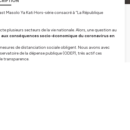
CRIPTION
st Masolo Ya Kati Hors-série consacré à “La République
cte plusieurs secteurs de la vie nationale. Alors, une question au
aux conséquences socio-économique du coronavirus en
a, mesures de distanciation sociale obligent. Nous avons avec
bservatoire de la dépense publique (ODEP), très actif ces
 de transparence.
onal et auteur d’une récente tribune “Impératif de responsabilité
ns laquelle l’élu de Kinshasa propose quelques pistes de
iaux. On y reviendra.
tialite
pour plus d'informations.
SHARE
EMBED