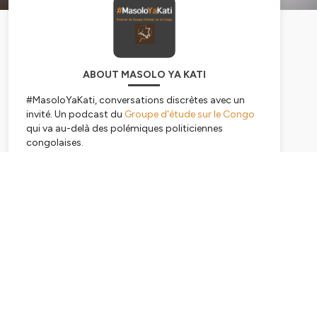
ABOUT MASOLO YA KATI
#MasoloYaKati, conversations discrètes avec un
invité. Un podcast du
Groupe d'étude sur le Congo
qui va au-delà des polémiques politiciennes
congolaises.
Principe
: un acteur de la vie politique ou socio-
économique de la République démocratique du
Subscribe
Congo vient se confier et partager sa vision du
Congo de demain. //
Fil rouge
: pour aider à mieux comprendre ce qui se
joue en République démocratique du Congo, il est
devenu nécessaire de multiplier des espaces
d’échange, au-delà des débats sur l’actualité et des
polémiques politiciennes quotidiennes. Dans cette
perspective, #MasoloYaKati laisse exprimer les voix
congolaises et interroge l’avenir du pays. Chaque
conversation puisera ainsi son sujet, son fil rouge,