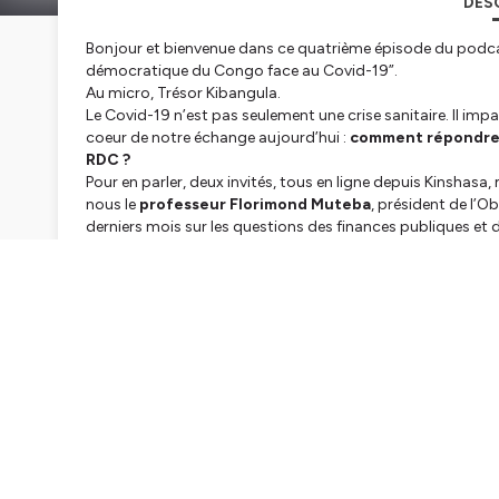
DES
Bonjour et bienvenue dans ce quatrième épisode du podca
démocratique du Congo face au Covid-19”.
Au micro, Trésor Kibangula.
Le Covid-19 n’est pas seulement une crise sanitaire. Il impa
coeur de notre échange aujourd’hui :
comment répondre 
RDC ?
Pour en parler, deux invités, tous en ligne depuis Kinshas
nous le
professeur Florimond Muteba
, président de l’O
derniers mois sur les questions des finances publiques et
Est également avec nous M.
Patrick Muyaya
, député nati
et devoir de solidarité pour vaincre le Covid-19 en RDC” da
solution, tribune largement commentée sur les réseaux soc
Hébergé par Ausha. Visitez
ausha.co/politique-de-confiden