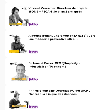
de l'impact et de hacks smarts pour contourner les
obstacles.
Vincent Vercamer, Directeur de projets
@DNS – PECAN : le bilan 2 ans après
Hébergé par Ausha. Visitez
ausha.co/politique-de-
confidentialite
pour plus d'informations.
Play
Alaedine Benani, Chercheur en IA @Zoī : Vers
une médecine préventive ultra-
personnalisée - Partie 2
Play
Dr Arnaud Rosier, CEO @Implicity -
Industrialiser l’IA en santé
Play
Pr Pierre-Antoine Gourraud PU-PH @CHU
Nantes : La clinique des données
Play