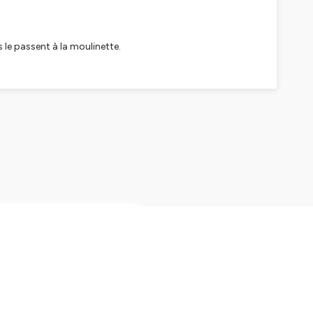
 le passent à la moulinette.
re pour que ça devienne votre problème.
te, un regard affûté et deux types qui s'écoutent vraiment
de France Inter signé Daniel
u. Au programme : Qui est
heures exactes) vous met
une architecture sonore
id Betancourt, Hugh Glass
stratégie de survie très