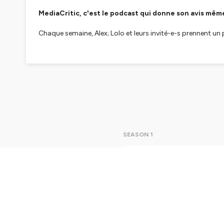
MediaCritic, c'est le podcast qui donne son avis mêm
Chaque semaine, Alex; Lolo et leurs invité-e-s prennent un
Pas de complaisance. Pas de langue de bois. Pas de budget 
On n'est pas journalistes. On n'est pas experts certifiés, 
Si vous cherchez de la nuance, du politiquement correct e
trop de podcasts : vous
êtes exactement où il faut.
Format court. Avis tranchés. Humour inclus. Abonnement 
SEASON 1
Site →
www.mediacritic.fr
LinkedIn →
https://www.linkedin.com/in/mediacritic-le
S01-Ep3
Instagram →
https://www.instagram.com/mediacritic.inc
Cette sem
Twitter→
https://x.com/MediaCriticInc
Fiévet —
TikTok →
https://www.tiktok.com/@mediacritic_le_pod
Daniel Fi
physiquem
entre do
Hébergé par Ausha. Visitez
ausha.co/politique-de-confiden
et son gr
Play
6mi
personnelle : res