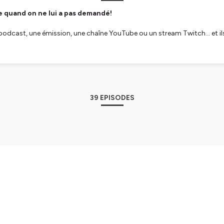
e quand on ne lui a pas demandé!
 podcast, une émission, une chaîne YouTube ou un stream Twitch… et ils
non plus, mais ça, c'est un autre sujet.
on est pire : on a des opinions, un micro, et suffisamment de temps lib
t des pincettes : mauvaise adresse. Si vous cherchez une analyse honnê
39 EPISODES
gratuit.
(Ce dernier point est objectivement notre meilleur argument.)
-podcast-b890743a1/
9 In extremis, histoires de survie
/
aine, MediaCritic analyse In Extremis (histoires de survie), le podcast 
 le récit sonore qui transforme votre canapé en zone de confort absol
cast
évet, et comment sa narration chirurgicale (températures, distances, 
ent dans la tempête La forme : 45 minutes, une seule histoire vraie, 
cumentaire et film Le fond : Joe Simpson au fond d'une crevasse, Ingr
tialite
pour plus d'informations.
izzly (oui, The Revenant), et même Apollo 13 Le verdict de Lolo — et sa 
n | Published on August 2, 2026
ter chez lui Bonne écoute ! 🎧 Retrouvez MediaCritic sur : LinkedIn :