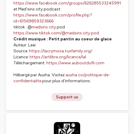
https://www.facebook.com/groups/626285533245991
et Med'sins city podcast :
https://www.facebook.com/profile.php?
id=61569859323666
tiktok : @
medsins.city
.pod
https://www.tiktok.com/@medsins.city.pod
Crédit musique : Petit pantin au coeur de glace
Auteur: Laei
Source:
https://lacrymosa.tuxfamily.org/
Licence:
https://artlibre.org/licence/lal
Téléchargement:
https://www.auboutdufil.com
Hébergé par Ausha. Visitez
ausha.co/politique-de-
confidentialite
pour plus d'informations.
Support us