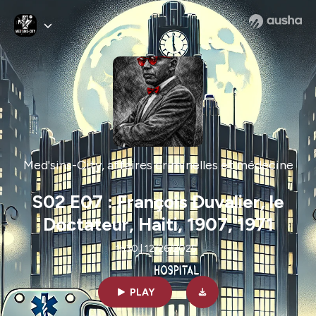
Med'sins-City, affaires criminelles et médecine
S02 E07 : François Duvalier, le
Doctateur, Haiti, 1907, 1971
1h30 | 12/26/2025
PLAY