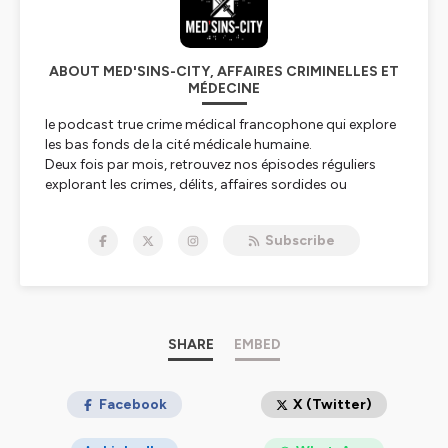
ABOUT MED'SINS-CITY, AFFAIRES CRIMINELLES ET
MÉDECINE
le podcast true crime médical francophone qui explore
les bas fonds de la cité médicale humaine.
Deux fois par mois, retrouvez nos épisodes réguliers
explorant les crimes, délits, affaires sordides ou
scandale du monde médical et de la santé humaine.
Découvrez avec Falciparum et Bloody Nurse cette
Subscribe
facette du true crime.
Hébergé par Ausha. Visitez
ausha.co/politique-de-
confidentialite
pour plus d'informations.
SHARE
EMBED
Facebook
X (Twitter)