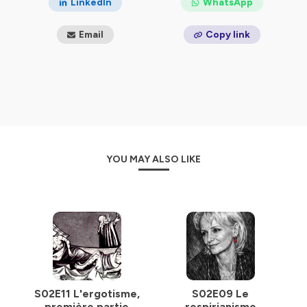
LinkedIn
WhatsApp
Email
Copy link
YOU MAY ALSO LIKE
S02E11 L'ergotisme,
S02E09 Le
première partie
respirianisme