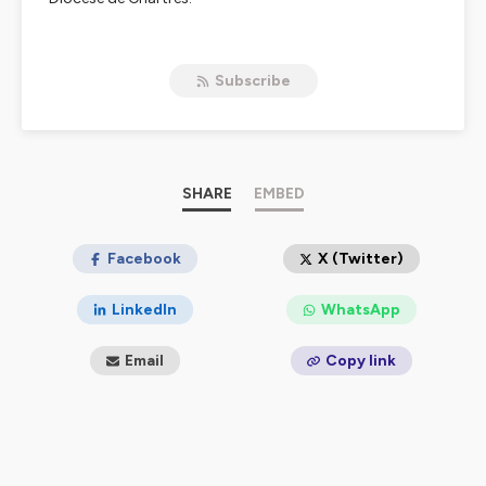
Hébergé par Ausha. Visitez
ausha.co/politique-de-
confidentialite
pour plus d'informations.
Subscribe
SHARE
EMBED
Facebook
X (Twitter)
LinkedIn
WhatsApp
Email
Copy link