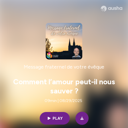
Message fraternel de votre évêque
Comment l’amour peut-il nous
sauver ?
09min | 08/29/2025
PLAY