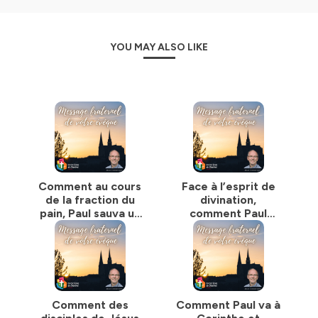
YOU MAY ALSO LIKE
Comment au cours
Face à l’esprit de
de la fraction du
divination,
pain, Paul sauva un
comment Paul
jeune garçon,
annonce-t-il la
Eutyque, de la
Parole du salut ?
mort ?
Comment des
Comment Paul va à