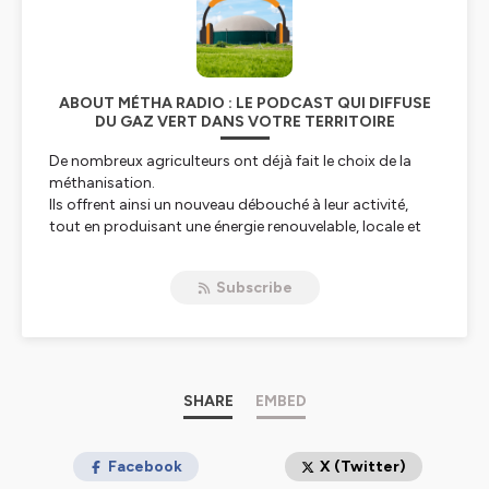
ABOUT MÉTHA RADIO : LE PODCAST QUI DIFFUSE
DU GAZ VERT DANS VOTRE TERRITOIRE
De nombreux agriculteurs ont déjà fait le choix de la
méthanisation.
Ils offrent ainsi un nouveau débouché à leur activité,
tout en produisant une énergie renouvelable, locale et
propre.
Et vous, y avez-vous déjà pensé ?
Subscribe
De vos premières réflexions à la mise en service de votre
site, de nombreuses étapes jalonnent le développement
d’un projet de méthanisation.
Au volant de votre voiture, sur votre tracteur, installé
dans les transports ou chez vous, Métha Radio vous
donne des réponses concrètes pour vous lancer dans
SHARE
EMBED
votre projet.
Que vous soyez simple curieux, élus ou professionnels
du monde agricole, au début de votre réflexion ou déjà
Facebook
X (Twitter)
expert, vous trouverez des réponses concrètes dans ces