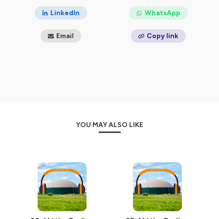
podcasts.
LinkedIn
WhatsApp
Hébergé par Ausha. Visitez
ausha.co/politique-de-
Email
Copy link
confidentialite
pour plus d'informations.
YOU MAY ALSO LIKE