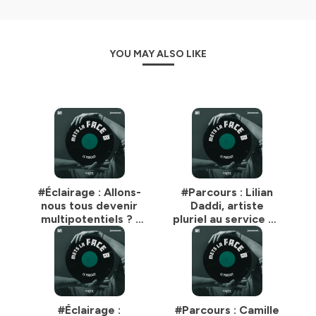
Suivez Saga sounds sur
instagram
/
linked
in
Suivez Influencia sur
linkedin
Hébergé par Ausha. Visitez
ausha.co/politique-de-
YOU MAY ALSO LIKE
confidentialite
pour plus d'informations.
#Éclairage : Allons-
#Parcours : Lilian
nous tous devenir
Daddi, artiste
multipotentiels ? |
pluriel au service du
Jérémy Lamri
message
#Éclairage :
#Parcours : Camille