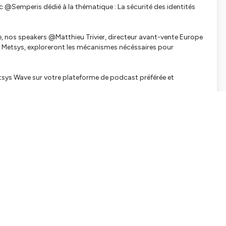
c @Semperis dédié à la thématique : La sécurité des identités
 nos speakers @Matthieu Trivier, directeur avant-vente Europe
 Metsys, exploreront les mécanismes nécéssaires pour
tsys Wave sur votre plateforme de podcast préférée et
tialite
pour plus d'informations.
SHARE
EMBED
Facebook
X (Twitter)
LinkedIn