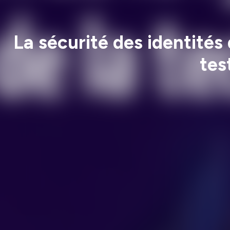
La sécurité des identités 
tes