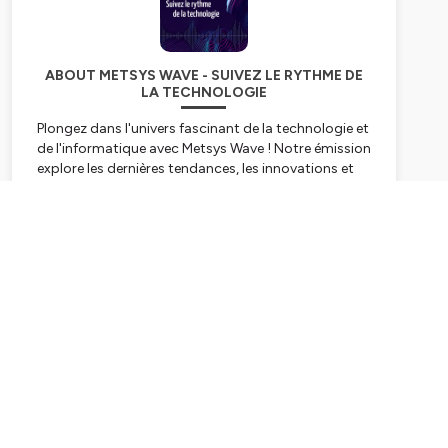
ABOUT METSYS WAVE - SUIVEZ LE RYTHME DE
LA TECHNOLOGIE
Plongez dans l'univers fascinant de la technologie et
de l'informatique avec Metsys Wave ! Notre émission
explore les dernières tendances, les innovations et
les défis complexes qui façonnent le monde
numérique d'aujourd'hui et de demain. Que vous
soyez un professionnel de l'informatique chevronné,
Subscribe
un passionné ou simplement curieux des avancées
technologiques, ce podcast est fait pour vous.
Nous vous apportons des discussions animées, des
entrevues avec des experts de la cybersécurité et
des analyses approfondies sur les sujets les plus
brûlants de la technologie et de l'IT. Découvrez les
dernières avancées en matière de cybersécurité, de
l'intelligence artificielle, du cloud computing, de la
blockchain et bien plus encore. Abonnez-vous dès
aujourd'hui à Metsys Wave pour rester informé,