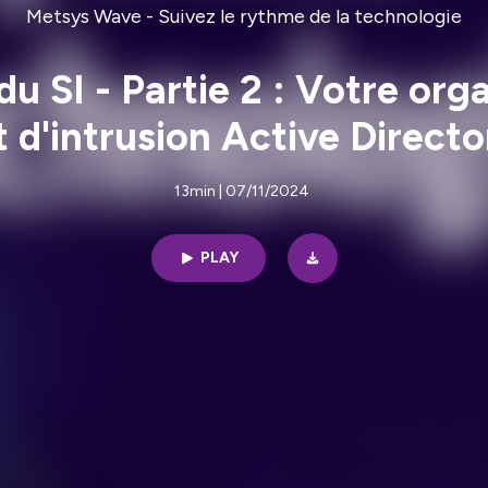
Metsys Wave - Suivez le rythme de la technologie
du SI - Partie 2 : Votre org
t d'intrusion Active Directo
13min | 07/11/2024
PLAY