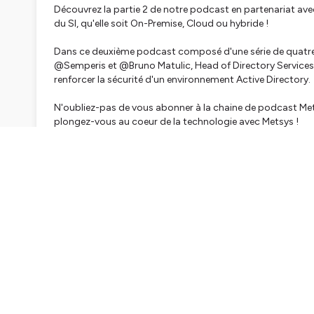
Découvrez la partie 2 de notre podcast en partenariat ave
du SI, qu'elle soit On-Premise, Cloud ou hybride !
Dans ce deuxième podcast composé d'une série de quatre,
@Semperis et @Bruno Matulic, Head of Directory Services
renforcer la sécurité d'un environnement Active Directory.
N'oubliez-pas de vous abonner à la chaine de podcast Me
plongez-vous au coeur de la technologie avec Metsys !
Hébergé par Ausha. Visitez
ausha.co/politique-de-confiden