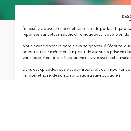
DES
(mieux) vivre avec l'endométriose, c'est le podcast qui 
réponses sur cette maladie chronique avec laquelle on doi
Nous avons donné la parole aux soignants. À l'écoute, ouve
racontent leur métier et leur point de vue sur la prise en 
vous apportera des clés pour mieux vivre avec cette maladie
Dans cet épisode, vous découvrirez le rôle et l'importance
l'endométriose, de son diagnostic au suivi quotidien.
Endoblum est un facilitateur, un intermédiaire. Ici, vous se
comprendre et cohabiter avec l’endométriose.
Découvrez en plus sur le site Endoblum :
▶
https://www.endoblum.fr/
Hébergé par Ausha. Visitez
ausha.co/politique-de-confiden