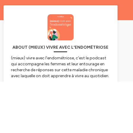
ABOUT (MIEUX) VIVRE AVEC L'ENDOMÉTRIOSE
(mieux) vivre avec l'endométriose, c'est le podcast
qui accompagne les femmes et leur entourage en
recherche de réponses sur cette maladie chronique
avec laquelle on doit apprendre à vivre au quotidien.
Nous avons donné la parole aux soignants. À
Subscribe
l'écoute, ouverts, empathiques, et surtout
spécialistes du sujet. Ils nous racontent leur métier
et leur point de vue sur la prise en charge de
l'endométriose en France. Et nous espérons que cela
vous apportera des clés pour mieux vivre avec cette
maladie, et l'envie de ne jamais rien lâcher.