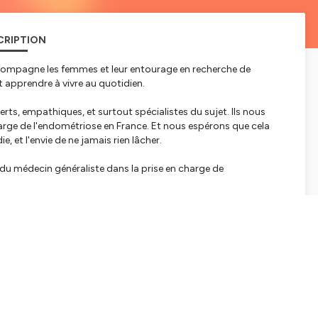
CRIPTION
accompagne les femmes et leur entourage en recherche de
t apprendre à vivre au quotidien.
rts, empathiques, et surtout spécialistes du sujet. Ils nous
charge de l'endométriose en France. Et nous espérons que cela
, et l'envie de ne jamais rien lâcher.
 du médecin généraliste dans la prise en charge de
rez guidés pour trouver les informations et les outils utiles pour
tialite
pour plus d'informations.